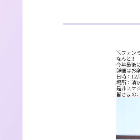
＼ファン
なんと‼︎
今年最後
詳細はお
日時：12
場所：清
是非スケジ
皆さまの